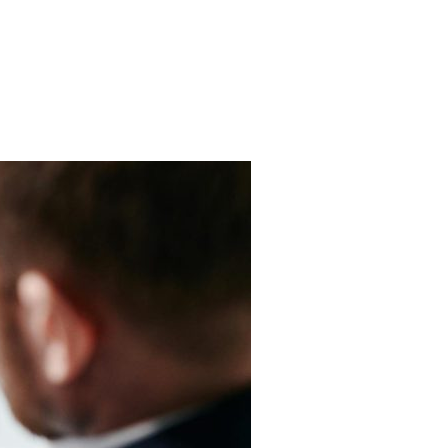
 KRIS – OCH VÄGEN TILL ETT RÄTTVISARE SAMHÄLLE”