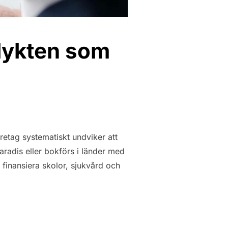
flykten som
etag systematiskt undviker att
paradis eller bokförs i länder med
 finansiera skolor, sjukvård och
OCH SKATTEFLYKTEN SOM URHOLKAR VÄLFÄRDEN!”