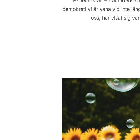
E-Demokrati – framtidens sät
demokrati vi är vana vid inte län
oss, har visat sig v