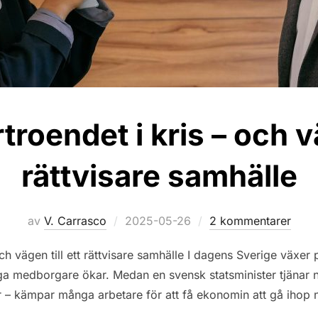
rtroendet i kris – och vä
rättvisare samhälle
Publicerat
av
V. Carrasco
2025-05-26
2 kommentarer
den
och vägen till ett rättvisare samhälle I dagens Sverige växer p
liga medborgare ökar. Medan en svensk statsminister tjänar
 – kämpar många arbetare för att få ekonomin att gå ihop n