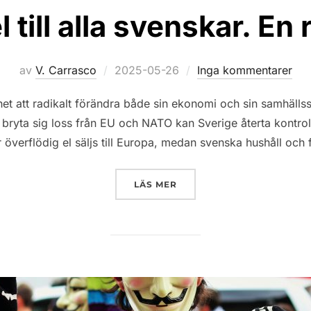
l till alla svenskar. En 
Publicerat
av
V. Carrasco
2025-05-26
Inga kommentarer
den
het att radikalt förändra både sin ekonomi och sin samhällss
bryta sig loss från EU och NATO kan Sverige återta kontrol
 överflödig el säljs till Europa, medan svenska hushåll och
”GRATIS EL TILL ALLA SVE
LÄS MER