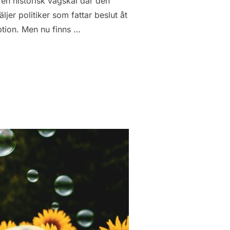
 en historisk vägskäl där den
jer politiker som fattar beslut åt
ption. Men nu finns …
TT FÖRÅLDRAT KONCEPT! ”