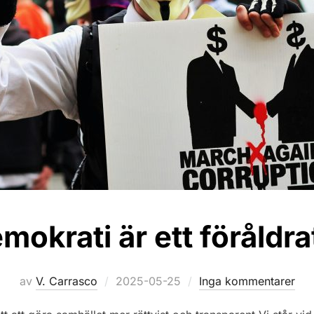
okrati är ett föråldr
Publicerat
av
V. Carrasco
2025-05-25
Inga kommentarer
den