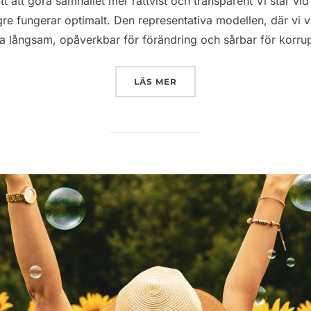
t att göra samhället mer rättvist och transparent Vi står vid
gre fungerar optimalt. Den representativa modellen, där vi väl
ara långsam, opåverkbar för förändring och sårbar för korru
”DAGENS DEMOKRATI ÄR E
LÄS MER