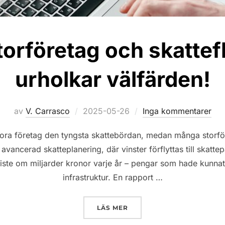
orföretag och skatte
urholkar välfärden!
Publicerat
av
V. Carrasco
2025-05-26
Inga kommentarer
den
ora företag den tyngsta skattebördan, medan många storför
avancerad skatteplanering, där vinster förflyttas till skatte
miste om miljarder kronor varje år – pengar som hade kunnat
infrastruktur. En rapport …
”SVENSKA STORFÖRETAG 
LÄS MER