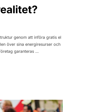
realitet?
truktur genom att införa gratis el
len över sina energiresurser och
 företag garanteras …
NSKAR. EN REALITET?”